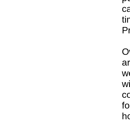
ca
t
P
O
ar
we
wi
c
fo
h