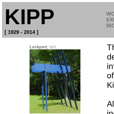
KIPP
W
EX
BI
[ 1929 - 2014 ]
T
d
i
o
K
A
i