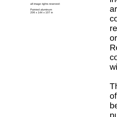
a
c
r
o
Re
co
wi
T
of
be
pu